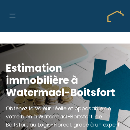
Aller
au
MENU
contenu
Estimation
immobilière à
Watermael-Boitsfort
Obtenez la valeur réelle et opposable de
votre bien à Watermael-Boitsfort, de
Boitsfort au Logis-Floréal, grâce à un expert