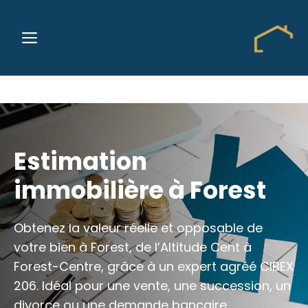
Aller
au
MENU
contenu
Estimation
immobilière à Forest
Obtenez la valeur réelle et opposable de
votre bien à Forest, de l’Altitude Cent à
Forest-Centre, grâce à un expert agréé CIBEX
206. Idéal pour une vente, une succession, un
divorce ou une demande bancaire.