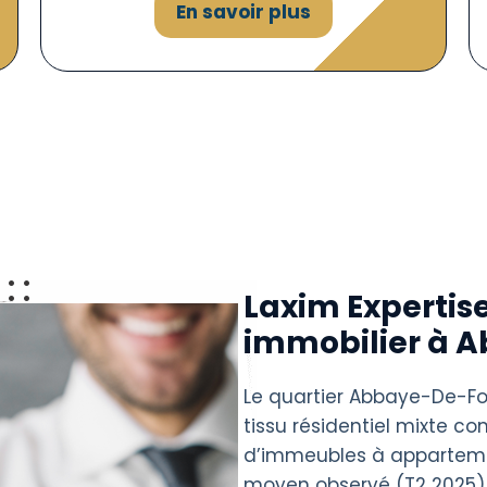
En savoir plus
Laxim Expertise
immobilier à 
Le quartier Abbaye-De-Fore
tissu résidentiel mixte c
d’immeubles à apparteme
moyen observé (T2 2025)