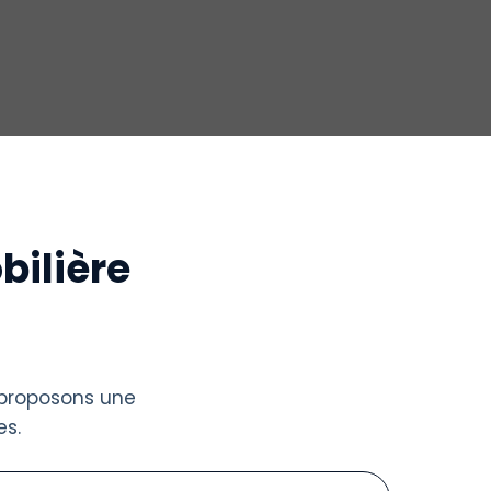
bilière
 proposons une
s.