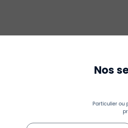
Nos se
Particulier o
p