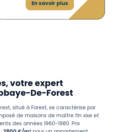
En savoir plus
s, votre expert
Abbaye-De-Forest
st, situé à Forest, se caractérise par
omposé de maisons de maître fin xixe et
nts des années 1960-1980. Prix
 :
2800 €/m²
pour un appartement,