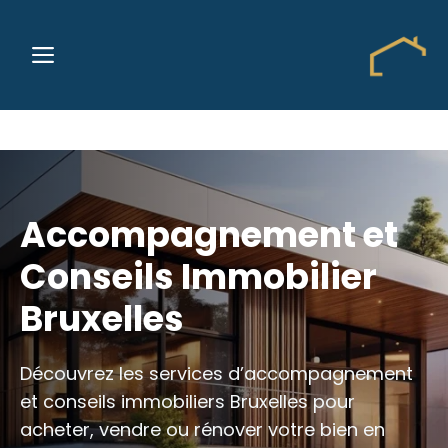
Aller
au
MENU
contenu
Accompagnement et
Conseils Immobilier
Bruxelles
Découvrez les services d’accompagnement
et conseils immobiliers Bruxelles pour
acheter, vendre ou rénover votre bien en