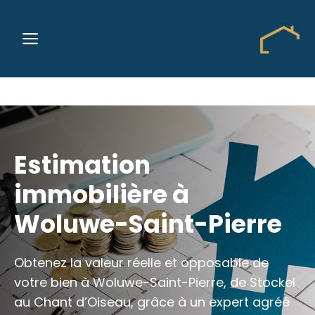
Aller
au
MENU
contenu
Estimation
immobilière à
Woluwe-Saint-Pierre
Obtenez la valeur réelle et opposable de
votre bien à Woluwe-Saint-Pierre, de Stockel
au Chant d’Oiseau, grâce à un expert agréé