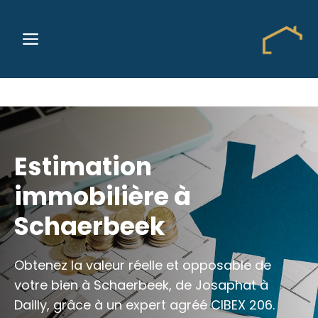
Aller
au
MENU
contenu
Estimation
immobilière à
Schaerbeek
Obtenez la valeur réelle et opposable de
votre bien à Schaerbeek, de Josaphat à
Dailly, grâce à un expert agréé CIBEX 206.