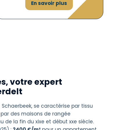
En savoir plus
s, votre expert
erdelt
 à Schaerbeek, se caractérise par tissu
é par des maisons de rangée
 de la fin du xixe et début xxe siècle.
25) :
2400 €/m²
pour un appartement,