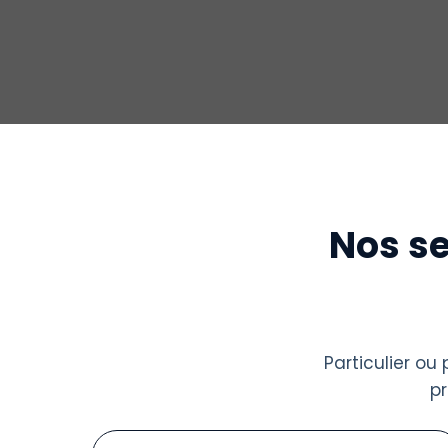
Nos se
Particulier o
p