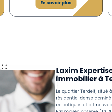
En savoir plus
Laxim Expertise
immobilier à T
Le quartier Terdelt, situé
résidentiel dense domin
éclectiques et art nouveau
Prix moyen observé (T2 20