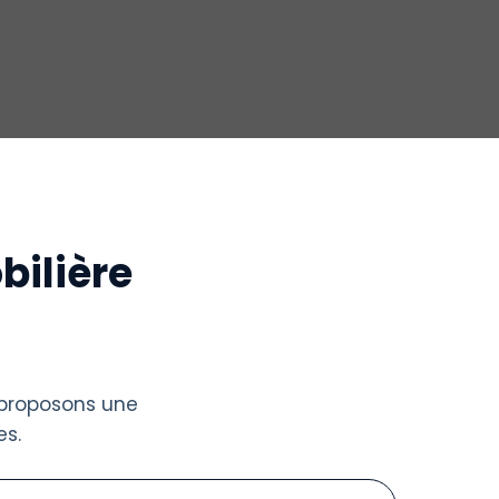
bilière
 proposons une
s.