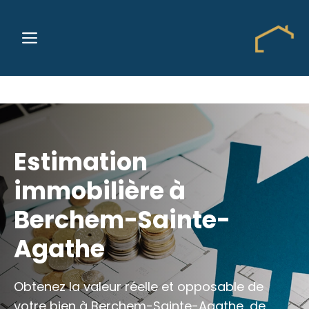
Aller
au
MENU
contenu
Estimation
immobilière à
Berchem-Sainte-
Agathe
Obtenez la valeur réelle et opposable de
votre bien à Berchem-Sainte-Agathe, de