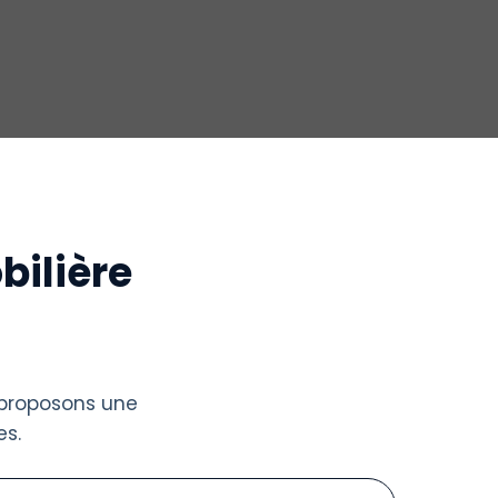
bilière
 proposons une
s.