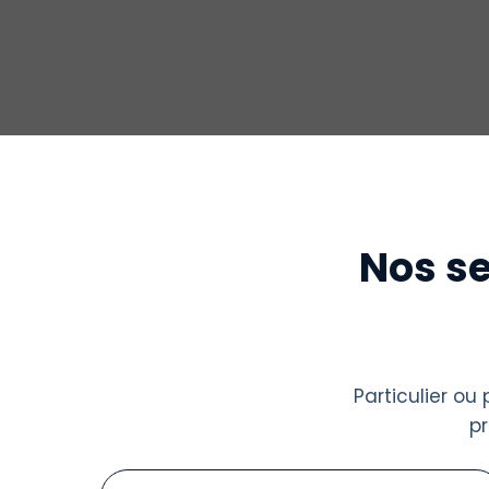
Nos se
Particulier o
p