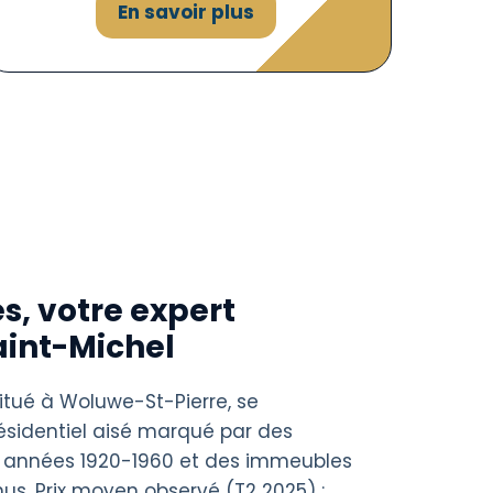
En savoir plus
s, votre expert
aint-Michel
situé à Woluwe-St-Pierre, se
résidentiel aisé marqué par des
 années 1920-1960 et des immeubles
us. Prix moyen observé (T2 2025) :