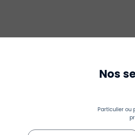
Nos se
Particulier o
p