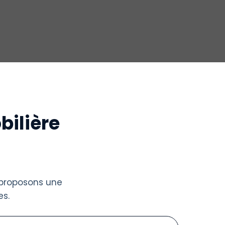
bilière
 proposons une
s.