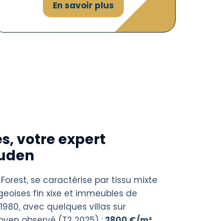
En savoir plus
s, votre expert
Duden
 Forest, se caractérise par tissu mixte
oises fin xixe et immeubles de
980, avec quelques villas sur
moyen observé (T2 2025) :
2800 €/m²