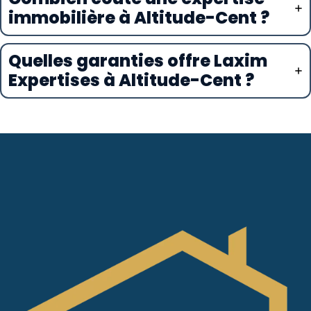
immobilière à Altitude-Cent ?
Quelles garanties offre Laxim
Expertises à Altitude-Cent ?