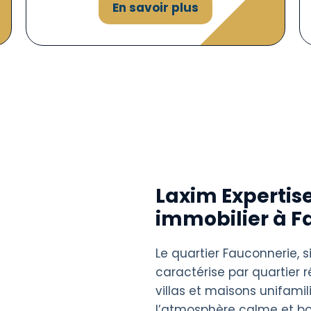
En savoir plus
Laxim Expertise
immobilier à F
Le quartier Fauconnerie, 
caractérise par quartier 
villas et maisons unifami
l’atmosphère calme et bo