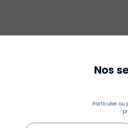
Nos se
Particulier o
p