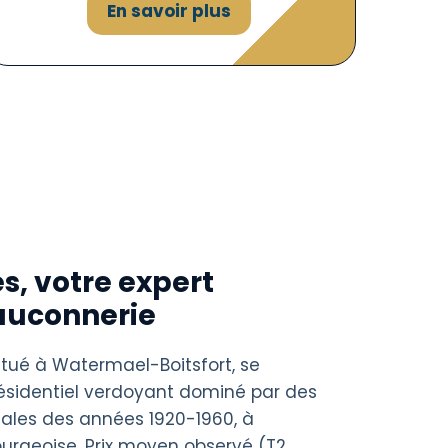
En savoir plus
s, votre expert
auconnerie
situé à Watermael-Boitsfort, se
résidentiel verdoyant dominé par des
liales des années 1920-1960, à
urgeoise. Prix moyen observé (T2