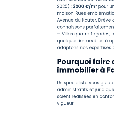
2025) :
3200 €/m²
pour u
maison. Rues emblématiqu
Avenue du Kouter, Drève d
connaissons parfaitement 
— Villas quatre façades,
quelques immeubles à app
adaptons nos expertises au
Pourquoi faire 
immobilier à F
Un spécialiste vous guide
administratifs et juridique
soient réalisées en confo
vigueur.