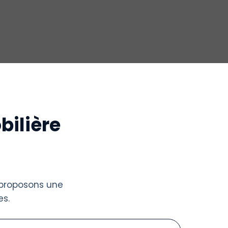
bilière
 proposons une
s.