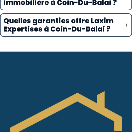
immobilière à Coin-Du-Balai ?
Quelles garanties offre Laxim
Expertises à Coin-Du-Balai ?