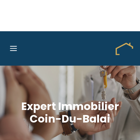
Aller
au
MENU
contenu
Expert Immobilier
Coin-Du-Balai