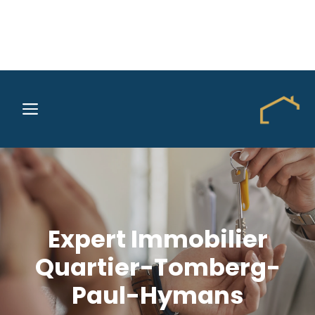
Aller
au
MENU
contenu
Expert Immobilier
Quartier-Tomberg-
Paul-Hymans