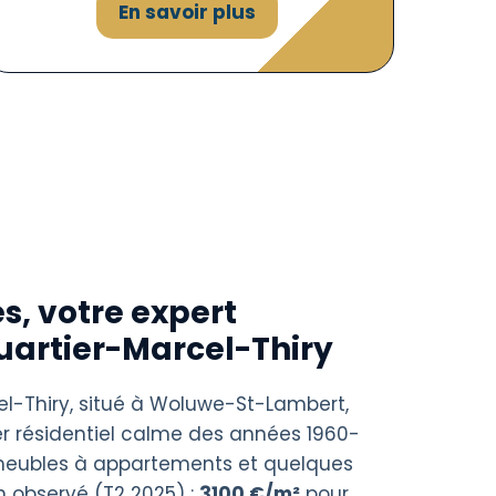
En savoir plus
s, votre expert
uartier-Marcel-Thiry
el-Thiry, situé à Woluwe-St-Lambert,
er résidentiel calme des années 1960-
meubles à appartements et quelques
en observé (T2 2025) :
3100 €/m²
pour