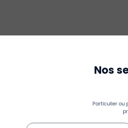
Nos se
Particulier o
p