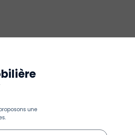
bilière
y
 proposons une
s.