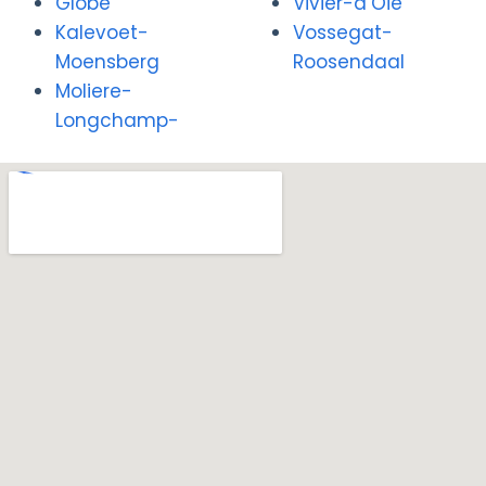
Globe
Vivier-d’Oie
Kalevoet-
Vossegat-
Moensberg
Roosendaal
Moliere-
Longchamp-