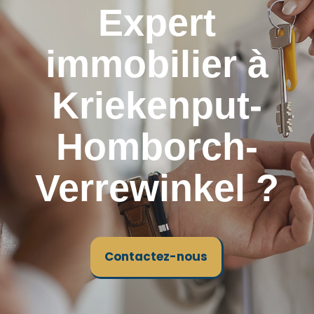
Expert
immobilier à
Kriekenput-
Homborch-
Verrewinkel ?
Contactez-nous