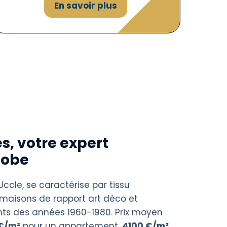
En savoir plus
s, votre expert
lobe
Uccle, se caractérise par tissu
 maisons de rapport art déco et
s des années 1960-1980. Prix moyen
€/m²
pour un appartement,
4100 €/m²