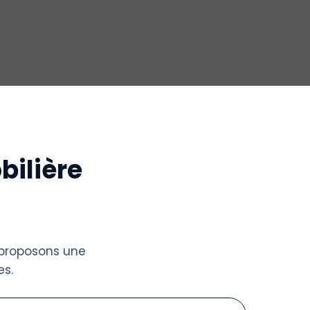
bilière
 proposons une
s.