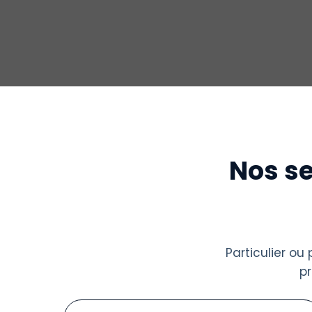
Nos se
Particulier o
p