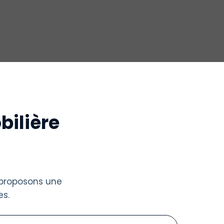
bilière
 proposons une
s.