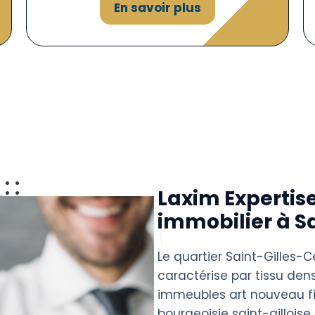
En savoir plus
Laxim Expertise
immobilier à S
Le quartier Saint-Gilles-Ce
caractérise par tissu de
immeubles art nouveau fi
bourgeoisie saint-gilloise