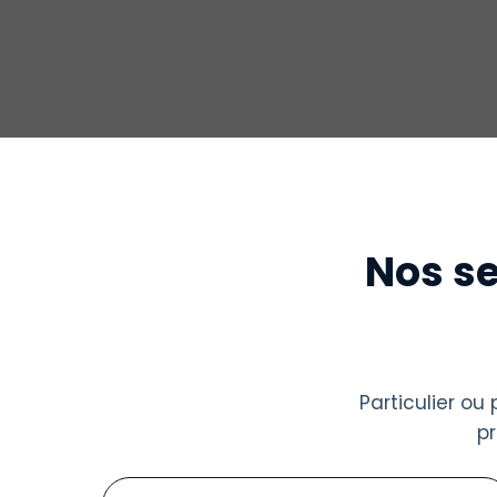
Nos se
Particulier o
p