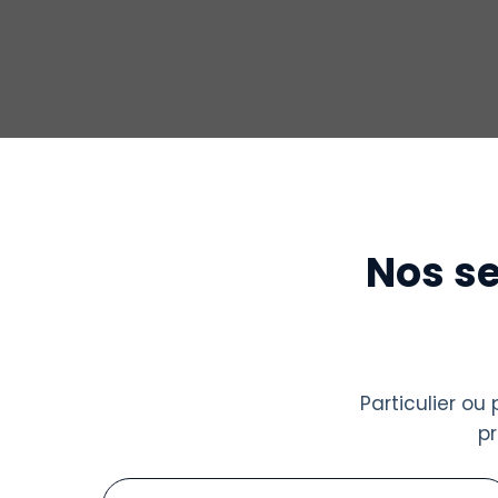
Nos se
Particulier o
p