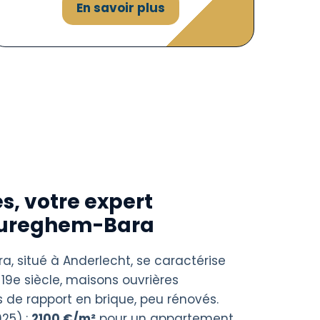
En savoir plus
s, votre expert
Cureghem-Bara
, situé à Anderlecht, se caractérise
 19e siècle, maisons ouvrières
de rapport en brique, peu rénovés.
25) :
2100 €/m²
pour un appartement,