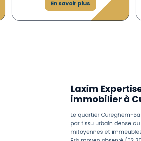
En savoir plus
Laxim Expertise
immobilier à 
Le quartier Cureghem-Bara
par tissu urbain dense du
mitoyennes et immeubles 
Prix moyen observé (T2 20