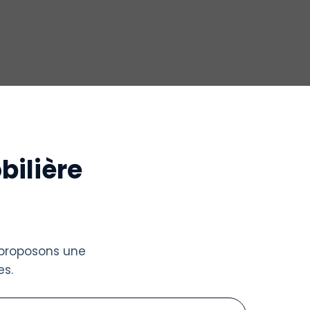
bilière
 proposons une
s.