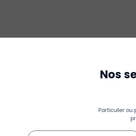
Nos se
Particulier o
p