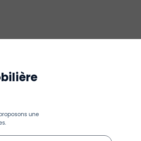
bilière
 proposons une
s.