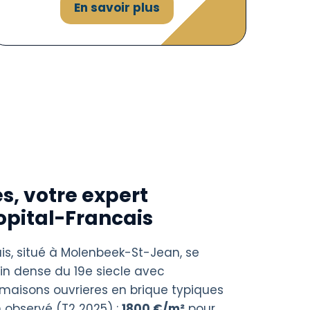
En savoir plus
s, votre expert
opital-Francais
ais, situé à Molenbeek-St-Jean, se
ain dense du 19e siecle avec
maisons ouvrieres en brique typiques
 observé (T2 2025) :
1800 €/m²
pour