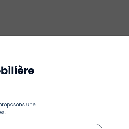
bilière
 proposons une
s.