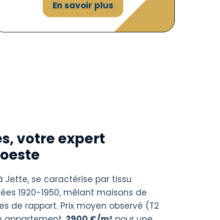
En savoir plus
s, votre expert
Woeste
à Jette, se caractérise par tissu
nées 1920-1950, mêlant maisons de
es de rapport. Prix moyen observé (T2
n appartement,
2900 €/m²
pour une