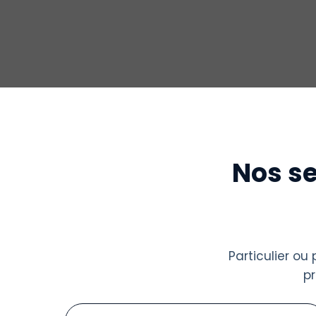
Nos se
Particulier o
p