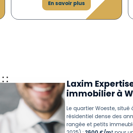
En savoir plus
Laxim Expertise
immobilier à 
Le quartier Woeste, situé 
résidentiel dense des an
rangée et petits immeubl
2025) :
2600 €/m²
pour u