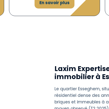
En savoir plus
Laxim Expertise
immobilier à 
Le quartier Esseghem, situ
résidentiel dense des an
briques et immeubles à a
moyen observé (T2 2025)