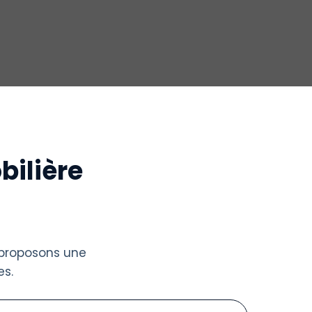
bilière
 proposons une
s.