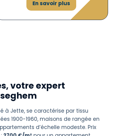
En savoir plus
s, votre expert
Esseghem
é à Jette, se caractérise par tissu
nées 1900-1960, maisons de rangée en
ppartements d’échelle modeste. Prix
 :
2700 €/m²
pour un appartement,