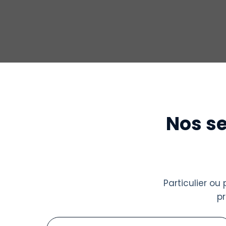
Nos se
Particulier o
p