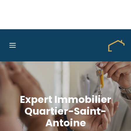
Aller
au
MENU
contenu
Expert Immobilier
Quartier-Saint-
Antoine