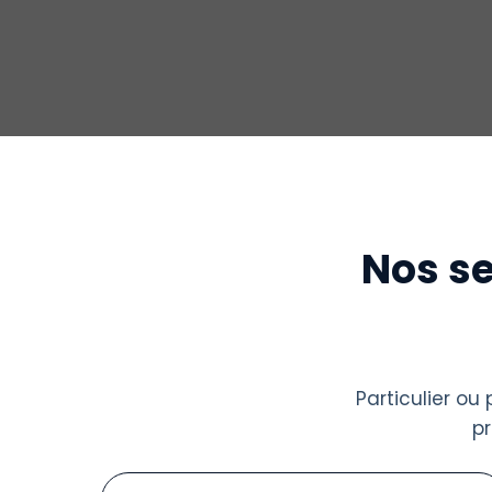
Nos se
Particulier o
p