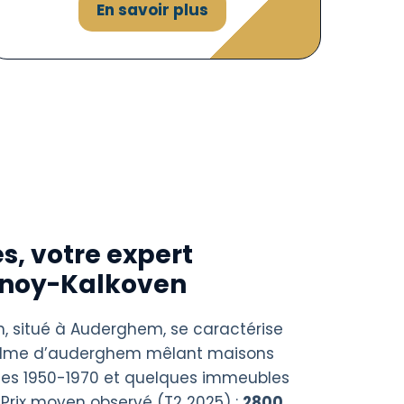
En savoir plus
s, votre expert
inoy-Kalkoven
n, situé à Auderghem, se caractérise
 calme d’auderghem mêlant maisons
es 1950-1970 et quelques immeubles
 Prix moyen observé (T2 2025) :
2800