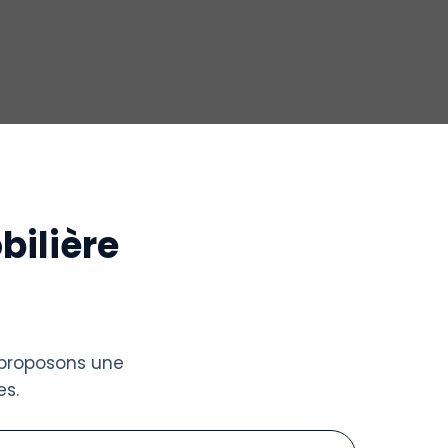
bilière
 proposons une
s.